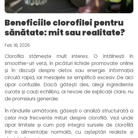
Beneficiile clorofilei pentru
sănătate: mit sau realitate?
Feb 18, 2026
Clorofila stârnește mult interes. O întâlnești în
smoothie-uri verzi, în picături lichide promovate online
și în discuții despre detox sau energie. Informația
circulă rapid, iar mesajele se simplifică excesiv. De aici
apar confuziile. Dacă gătești des, alegi ingrediente
curate și cauți echilibru, ai nevoie de explicații clare, nu
de promisiuni generale.
În rândurile următoare, găsești o analiză structurată a
celor mai frecvente mituri despre clorofilă. Vezi unde
apar limitele și cum poți integra sursele de clorofilă
într-o alimentație normală, cu așteptări realiste și