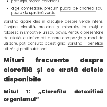
pătrunjel, mărar, coriandru
alge comestibile, precum
pudra de chorella
sau
pudra de spirulină verde
Spirulina apare des în discuțiile despre verde intens.
Conține clorofilă, proteine și minerale, iar mulți o
folosesc în smoothie-uri sau bowls. Pentru o prezentare
detaliată, cu informații despre compoziție și mod de
utilizare, poți consulta acest ghid:
Spirulina – beneficii,
utilizări și profil nutrițional
.
Mituri frecvente despre
clorofilă și ce arată datele
disponibile
Mitul 1: „Clorofila detoxifică
organismul”