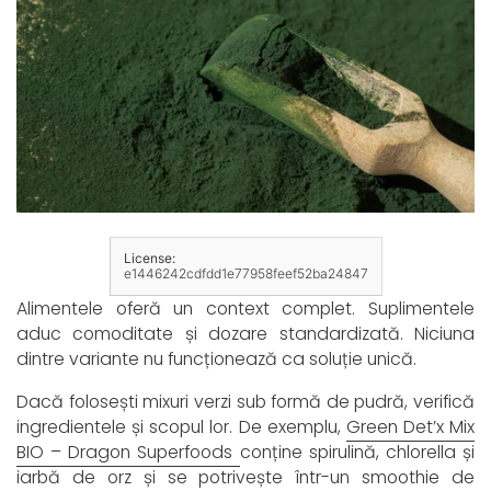
License:
e1446242cdfdd1e77958feef52ba24847
Alimentele oferă un context complet. Suplimentele
aduc comoditate și dozare standardizată. Niciuna
dintre variante nu funcționează ca soluție unică.
Dacă folosești mixuri verzi sub formă de pudră, verifică
ingredientele și scopul lor. De exemplu,
Green Det’x Mix
BIO – Dragon Superfoods
conține spirulină, chlorella și
iarbă de orz și se potrivește într-un smoothie de