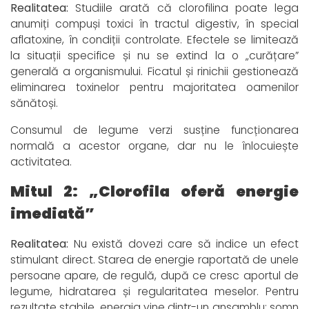
Realitatea:
Studiile arată că clorofilina poate lega
anumiți compuși toxici în tractul digestiv, în special
aflatoxine, în condiții controlate. Efectele se limitează
la situații specifice și nu se extind la o „curățare”
generală a organismului. Ficatul și rinichii gestionează
eliminarea toxinelor pentru majoritatea oamenilor
sănătoși.
Consumul de legume verzi susține funcționarea
normală a acestor organe, dar nu le înlocuiește
activitatea.
Mitul 2: „Clorofila oferă energie
imediată”
Realitatea:
Nu există dovezi care să indice un efect
stimulant direct. Starea de energie raportată de unele
persoane apare, de regulă, după ce cresc aportul de
legume, hidratarea și regularitatea meselor. Pentru
rezultate stabile, energia vine dintr-un ansamblu: somn