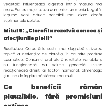
vegetală influențează digestia într-o măsură mai
mare. Pentru majoritatea oamenilor, un meniu bogat în
legume verzi aduce beneficii mai clare decât
suplimentele izolate.
Mitul 5: „Clorofila rezolvă acneea și
afecțiunile pielii”
Realitatea:
Cercetările susțin mai degrabă utilizarea
topică a derivaților de clorofilă, în anumite produse
cosmetice. Consumul oral oferă rezultate variabile și
nu funcționează ca soluție generală. Pielea
reacționează diferit, iar factorii hormonali, alimentația
și rutina de îngrijire cântăresc mai mult.
Ce beneficii rămân
plauzibile, fără promisiuni
extinse