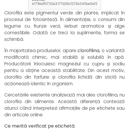
e179edf0730a3177d26cf213b345be5af2
Clorofila este pigmentul verde din plante, implicat în
procesul de fotosinteză. În alimentație, o consumi din
legume cu frunze verzi, ierburi aromatice și alge
comestibile. Odată ce treci la suplimente, forma se
schimbă.
În majoritatea produselor, apare
clorofilina
, o variantă
modificată chimic, mai stabilă și solubilă în apă.
Producătorii înlocuiesc magneziul cu cupru și sodiu
pentru a obține această stabilitate. Din acest motiv,
clorofila din farfurie și clorofila lichidă din sticlă nu
acționează identic în organism.
Cercetările existente analizează mai ales clorofilina, nu
clorofila din alimente. Această diferență contează
atunci când interpretezi afirmațiile de pe etichete sau
din articole online.
Ce merită verificat pe etichetă: