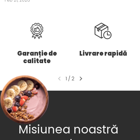
Feb 21, 2026
Garanție de
Livrare rapidă
calitate
1
/
2
Misiunea noastră