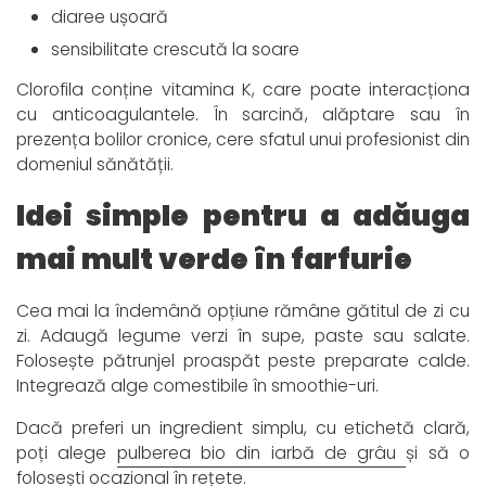
diaree ușoară
sensibilitate crescută la soare
Clorofila conține vitamina K, care poate interacționa
cu anticoagulantele. În sarcină, alăptare sau în
prezența bolilor cronice, cere sfatul unui profesionist din
domeniul sănătății.
Idei simple pentru a adăuga
mai mult verde în farfurie
Cea mai la îndemână opțiune rămâne gătitul de zi cu
zi. Adaugă legume verzi în supe, paste sau salate.
Folosește pătrunjel proaspăt peste preparate calde.
Integrează alge comestibile în smoothie-uri.
Dacă preferi un ingredient simplu, cu etichetă clară,
poți alege
pulberea bio din iarbă de grâu
și să o
folosești ocazional în rețete.