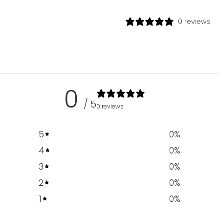
0 reviews
0
/ 5
0 reviews
5
0
%
4
0
%
3
0
%
2
0
%
1
0
%