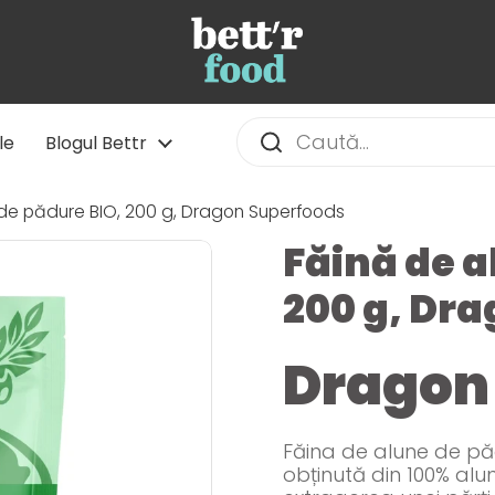
le
Blogul Bettr
de pădure BIO, 200 g, Dragon Superfoods
Făină de a
200 g, Dr
Dragon
Făina de alune de p
obținută din 100% alu