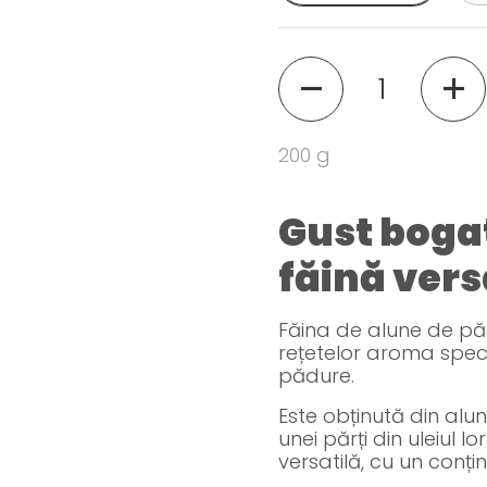
Cantitate
200 g
Gust bogat
făină vers
Făina de alune de p
rețetelor aroma specif
pădure.
Este obținută din alu
unei părți din uleiul lo
versatilă, cu un conți