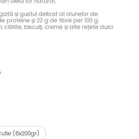
in uleiul lor natural.
tă și gustul delicat al alunelor de
e proteine și 22 g de fibre per 100 g.
, clătite, biscuiți, creme și alte rețete dulci
e
utie (6x200gr)