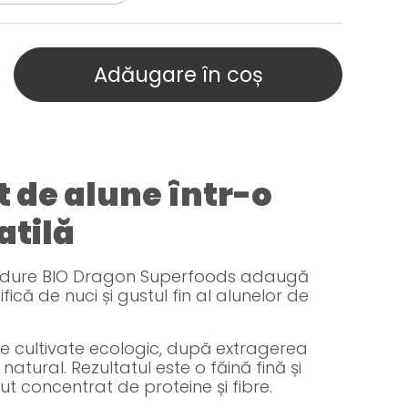
Adăugare în coș
 de alune într-o
atilă
ădure BIO Dragon Superfoods adaugă
ică de nuci și gustul fin al alunelor de
ne cultivate ecologic, după extragerea
r natural. Rezultatul este o făină fină și
nut concentrat de proteine și fibre.