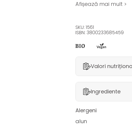
Afișează mai mult >
SKU: 1561
ISBN: 3800233685459
Valori nutrițion
Ingrediente
Alergeni
alun