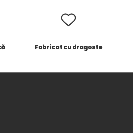
tă
Fabricat cu dragoste