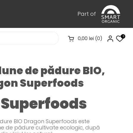
Part of
0
0,00 lei
0
Deschideți coșul
lune de pădure BIO,
agon Superfoods
 Superfoods
ădure BIO Dragon Superfoods este
ne de pădure cultivate ecologic, după