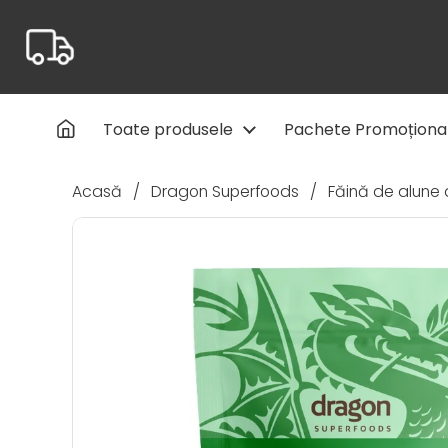
Salt la conținut
Toate produsele
Pachete Promoționa
Acasă
/
Dragon Superfoods
/
Făină de alune 