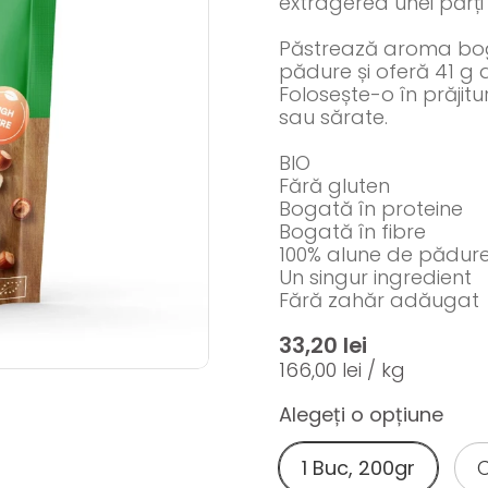
extragerea unei părți d
Păstrează aroma boga
pădure și oferă 41 g d
Folosește-o în prăjituri
sau sărate.
BIO
Fără gluten
Bogată în proteine
Bogată în fibre
100% alune de pădur
Un singur ingredient
Fără zahăr adăugat
33,20 lei
166,00 lei / kg
Alegeți o opțiune
1 Buc, 200gr
C